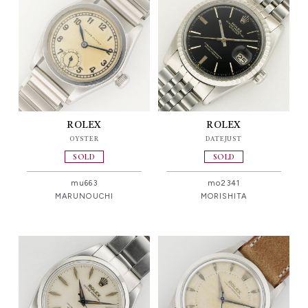
ROLEX
ROLEX
OYSTER
DATEJUST
SOLD
SOLD
mu663
mo2341
MARUNOUCHI
MORISHITA