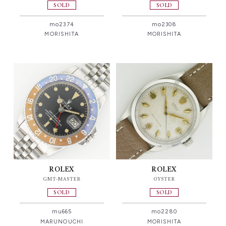
SOLD
SOLD
mo2374
mo2308
MORISHITA
MORISHITA
ROLEX
ROLEX
GMT-MASTER
OYSTER
SOLD
SOLD
mu665
mo2280
MARUNOUCHI
MORISHITA