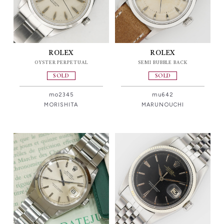
ROLEX
ROLEX
OYSTER PERPETUAL
SEMI BUBBLE BACK
SOLD
SOLD
mo2345
mu642
MORISHITA
MARUNOUCHI