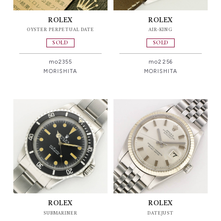
ROLEX
ROLEX
OYSTER PERPETUAL DATE
AIR-KING
SOLD
SOLD
mo2355
mo2256
MORISHITA
MORISHITA
ROLEX
ROLEX
SUBMARINER
DATEJUST