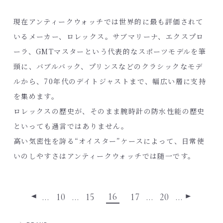
現在アンティークウォッチでは世界的に最も評価されて
いるメーカー、ロレックス。サブマリーナ、エクスプロ
ーラ、GMTマスターという代表的なスポーツモデルを筆
頭に、バブルバック、プリンスなどのクラシックなモデ
ルから、70年代のデイトジャストまで、幅広い層に支持
を集めます。
ロレックスの歴史が、そのまま腕時計の防水性能の歴史
といっても過言ではありません。
高い気密性を誇る“オイスター”ケースによって、日常使
いのしやすさはアンティークウォッチでは随一です。
16
…
10
…
15
17
…
20
…
◀
▶