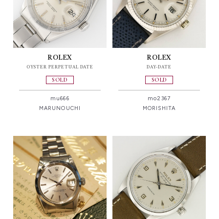
ROLEX
ROLEX
OYSTER PERPETUAL DATE
DAY-DATE
SOLD
SOLD
mu666
mo2367
MARUNOUCHI
MORISHITA