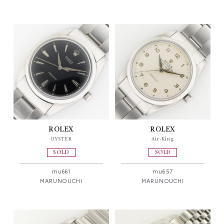
ROLEX
ROLEX
OYSTER
Air-King
SOLD
SOLD
mu661
mu657
MARUNOUCHI
MARUNOUCHI