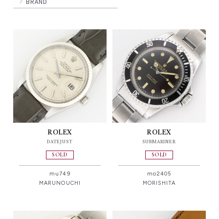
BRAND
ROLEX
ROLEX
DATEJUST
SUBMARINER
SOLD
SOLD
mu749
mo2405
MARUNOUCHI
MORISHITA