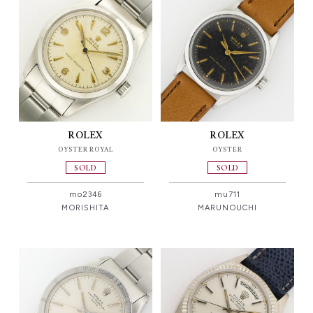
ROLEX
ROLEX
OYSTER ROYAL
OYSTER
SOLD
SOLD
mo2346
mu711
MORISHITA
MARUNOUCHI