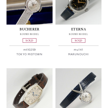
BUCHERER
ETERNA
ROUND MODEL
ROUND MODEL
SOLD
SOLD
mt10259
mu141
TOKYO MIDTOWN
MARUNOUCHI