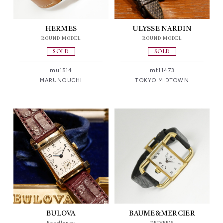
HERMES
ULYSSE NARDIN
ROUND MODEL
ROUND MODEL
SOLD
SOLD
mu1514
mt11473
MARUNOUCHI
TOKYO MIDTOWN
BULOVA
BAUME&MERCIER