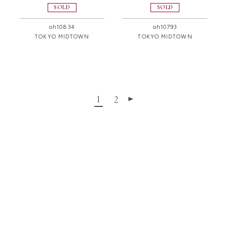
SOLD
SOLD
oh10834
oh10793
TOKYO MIDTOWN
TOKYO MIDTOWN
1
2
▶