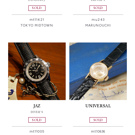
Excellency
DRIVER'S
SOLD
SOLD
mt11421
mu243
TOKYO MIDTOWN
MARUNOUCHI
JAZ
UNIVERSAL
DIVER'S
SOLD
SOLD
mt11005
mt10636