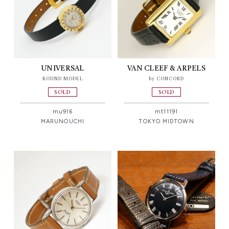
UNIVERSAL
VAN CLEEF & ARPELS
ROUND MODEL
by CONCORD
SOLD
SOLD
mu916
mt11191
MARUNOUCHI
TOKYO MIDTOWN