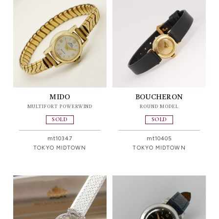
MIDO
BOUCHERON
MULTIFORT POWERWIND
ROUND MODEL
SOLD
SOLD
mt10347
mt10405
TOKYO MIDTOWN
TOKYO MIDTOWN