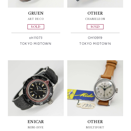
GRUEN
OTHER
ART DECO
CHAMELEON
SOLD
SOLD
oh11073
OH10919
TOKYO MIDTOWN
TOKYO MIDTOWN
ENICAR
OTHER
MINI-DIVE
MULTIFORT