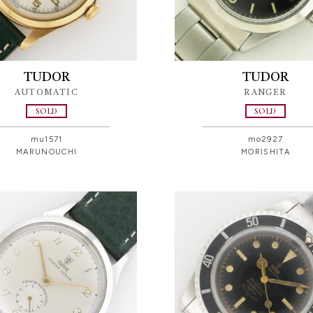
TUDOR
TUDOR
AUTOMATIC
RANGER
SOLD
SOLD
mu1571
mo2927
MARUNOUCHI
MORISHITA