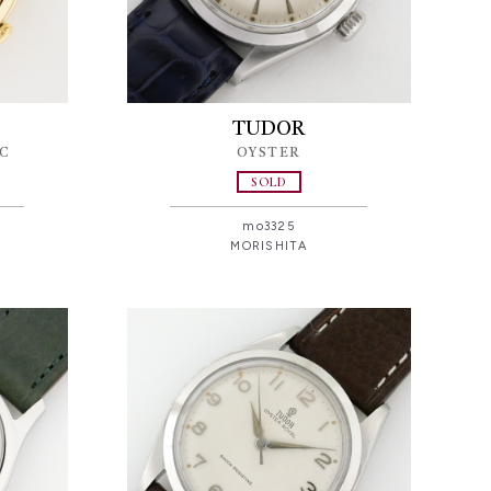
TUDOR
C
OYSTER
SOLD
mo3325
MORISHITA