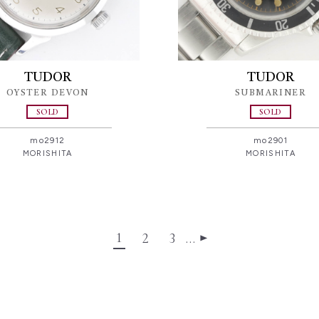
TUDOR
TUDOR
OYSTER DEVON
SUBMARINER
SOLD
SOLD
mo2912
mo2901
MORISHITA
MORISHITA
1
2
3
…
▶