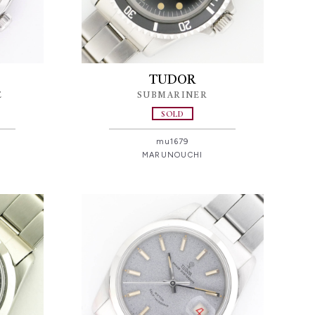
TUDOR
E
SUBMARINER
SOLD
mu1679
MARUNOUCHI