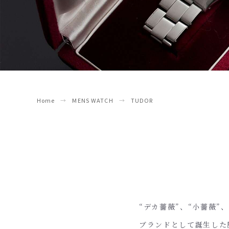
Home
MENS WATCH
TUDOR
“デカ薔薇”、“小薔薇
ブランドとして誕生した