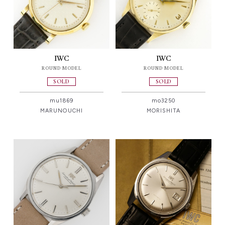
IWC
IWC
ROUND MODEL
ROUND MODEL
SOLD
SOLD
mu1869
mo3250
MARUNOUCHI
MORISHITA