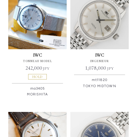
IWC
IWC
TONNEAU MODEL
INGENIEUR
242,000
1,078,000
JPY
JPY
HOLD
mt11820
TOKYO MIDTOWN
mo3405
MORISHITA