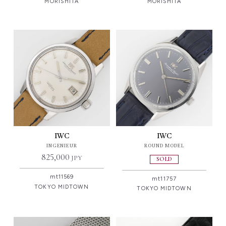
MORISHITA
MORISHITA
IWC
IWC
INGENIEUR
ROUND MODEL
825,000
JPY
SOLD
mt11569
mt11757
TOKYO MIDTOWN
TOKYO MIDTOWN