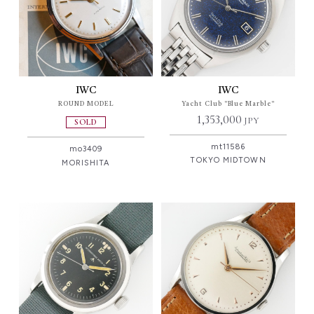
IWC
IWC
ROUND MODEL
Yacht Club "Blue Marble"
1,353,000
JPY
SOLD
mt11586
mo3409
TOKYO MIDTOWN
MORISHITA