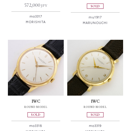
572,000
JPY
SOLD
mo3317
mu1917
MORISHITA
MARUNOUCHI
IWC
IWC
ROUND MODEL
ROUND MODEL
SOLD
SOLD
mo3319
mo3318