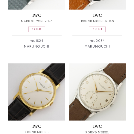
IWC
IWC
MARK XI "White 12"
ROUND MODEL N.O.S
SOLD
SOLD
mu1624
mu2054
MARUNOUCHI
MARUNOUCHI
IWC
IWC
ROUND MODEL
ROUND MODEL