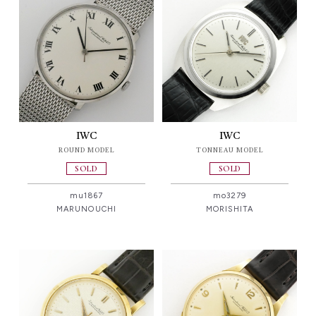
IWC
IWC
ROUND MODEL
TONNEAU MODEL
SOLD
SOLD
mu1867
mo3279
MARUNOUCHI
MORISHITA