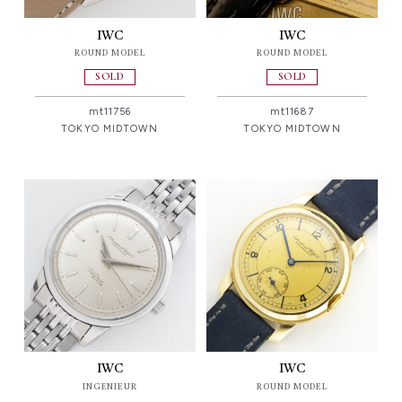
IWC
IWC
ROUND MODEL
ROUND MODEL
SOLD
SOLD
mt11756
mt11687
TOKYO MIDTOWN
TOKYO MIDTOWN
IWC
IWC
INGENIEUR
ROUND MODEL