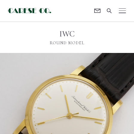
Contact
CARESE [ケアーズ]
IWC
ROUND MODEL