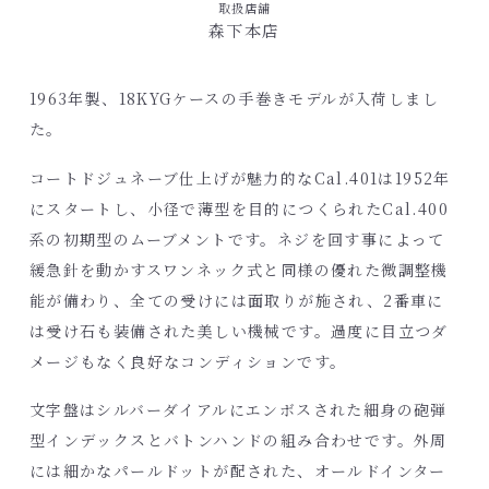
取扱店舗
森下本店
1963年製、18KYGケースの手巻きモデルが入荷しまし
た。
コートドジュネーブ仕上げが魅力的なCal.401は1952年
にスタートし、小径で薄型を目的につくられたCal.400
系の初期型のムーブメントです。ネジを回す事によって
緩急針を動かすスワンネック式と同様の優れた微調整機
能が備わり、全ての受けには面取りが施され、2番車に
は受け石も装備された美しい機械です。過度に目立つダ
メージもなく良好なコンディションです。
文字盤はシルバーダイアルにエンボスされた細身の砲弾
型インデックスとバトンハンドの組み合わせです。外周
には細かなパールドットが配された、オールドインター