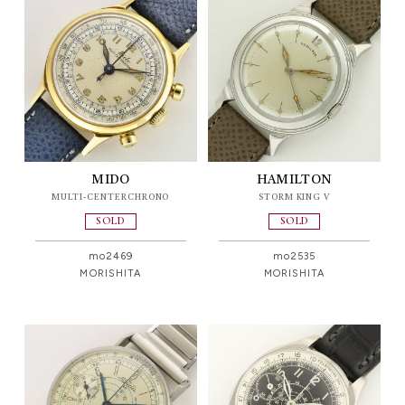
MIDO
HAMILTON
MULTI-CENTERCHRONO
STORM KING V
SOLD
SOLD
mo2469
mo2535
MORISHITA
MORISHITA