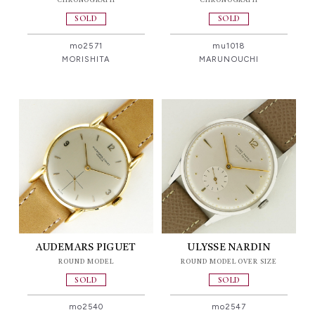
CHRONOGRAPH
CHRONOGRAPH
SOLD
SOLD
mo2571
mu1018
MORISHITA
MARUNOUCHI
AUDEMARS PIGUET
ULYSSE NARDIN
ROUND MODEL
ROUND MODEL OVER SIZE
SOLD
SOLD
mo2540
mo2547