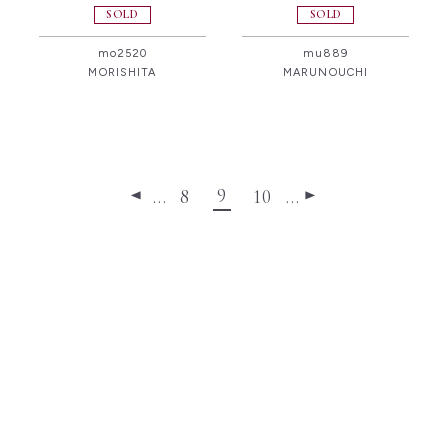
SOLD
SOLD
mo2520
mu889
MORISHITA
MARUNOUCHI
9
…
8
10
…
◀
▶