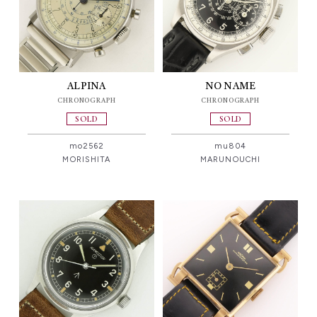
ALPINA
NO NAME
CHRONOGRAPH
CHRONOGRAPH
SOLD
SOLD
mo2562
mu804
MORISHITA
MARUNOUCHI