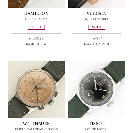
HAMILTON
VULCAIN
BRITISH ARMY
SQUARE MODEL
SOLD
SOLD
mo2526
mu941
MORISHITA
MARUNOUCHI
WITTNAUER
TISSOT
TRIPLE CALENDAR CHRONO
ROUND MODEL