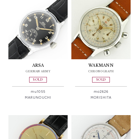
ARSA
WAKMANN
GERMAN ARMY
CHRONOGRAPH
SOLD
SOLD
mu1055
mo2626
MARUNOUCHI
MORISHITA