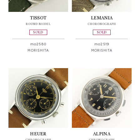
TISSOT
LEMANIA
ROUND MODEL
CHORONOGRAPH
SOLD
SOLD
mo2580
mo2519
MORISHITA
MORISHITA
HEUER
ALPINA