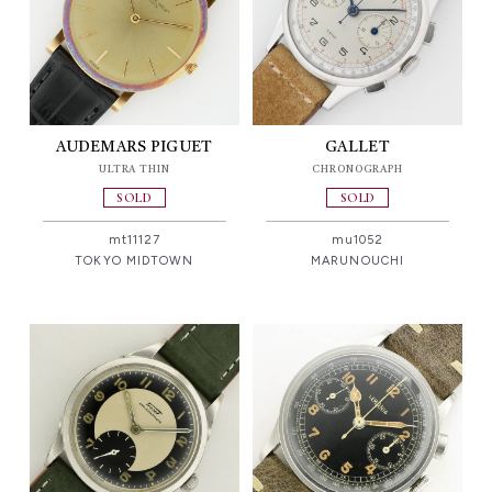
AUDEMARS PIGUET
GALLET
ULTRA THIN
CHRONOGRAPH
SOLD
SOLD
mt11127
mu1052
TOKYO MIDTOWN
MARUNOUCHI