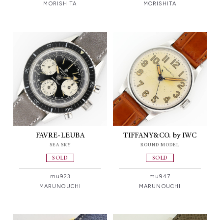
MORISHITA
MORISHITA
FAVRE-LEUBA
TIFFANY&CO. by IWC
SEA SKY
ROUND MODEL
SOLD
SOLD
mu923
mu947
MARUNOUCHI
MARUNOUCHI