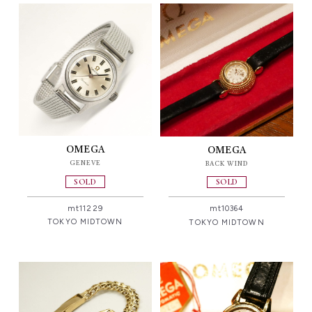
OMEGA
OMEGA
GENEVE
BACK WIND
SOLD
SOLD
mt11229
mt10364
TOKYO MIDTOWN
TOKYO MIDTOWN