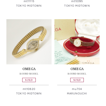
mt11115
mt10395
TOKYO MIDTOWN
TOKYO MIDTOWN
OMEGA
OMEGA
ROUND MODEL
ROUND MODEL
SOLD
SOLD
mt10820
mu704
TOKYO MIDTOWN
MARUNOUCHI