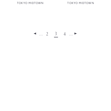
TOKYO MIDTOWN
TOKYO MIDTOWN
3
…
2
4
…
◀
▶