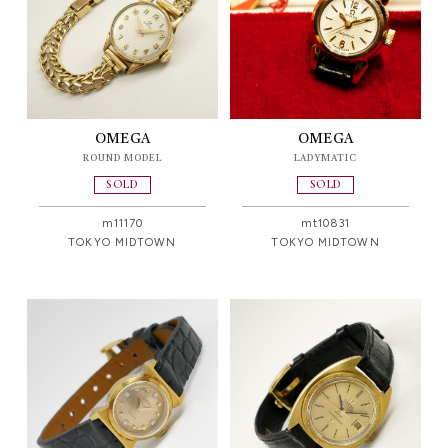
OMEGA
OMEGA
ROUND MODEL
LADYMATIC
SOLD
SOLD
m11170
mt10831
TOKYO MIDTOWN
TOKYO MIDTOWN