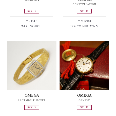
CONSTELLATION
SOLD
SOLD
mu1148
mt11283
MARUNOUCHI
TOKYO MIDTOWN
OMEGA
OMEGA
RECTANGLE MODEL
GENEVE
SOLD
SOLD