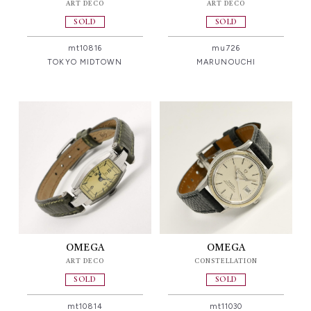
ART DECO
ART DECO
SOLD
SOLD
mt10816
mu726
TOKYO MIDTOWN
MARUNOUCHI
OMEGA
OMEGA
ART DECO
CONSTELLATION
SOLD
SOLD
mt10814
mt11030