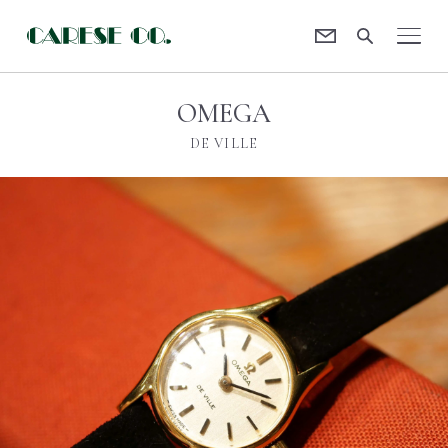
Contact
CARESE [ケアーズ]
OMEGA
DE VILLE