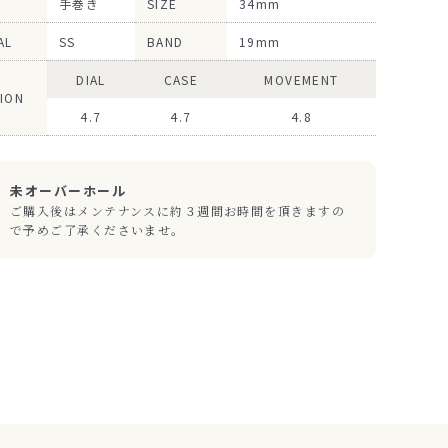
手巻き
SIZE
34mm
AL
SS
BAND
19mm
DIAL
CASE
MOVEMENT
ION
4.7
4.7
4.8
未オーバーホール
ご購入後はメンテナンスに約３週間お時間を頂きますの
で予めご了承くださいませ。