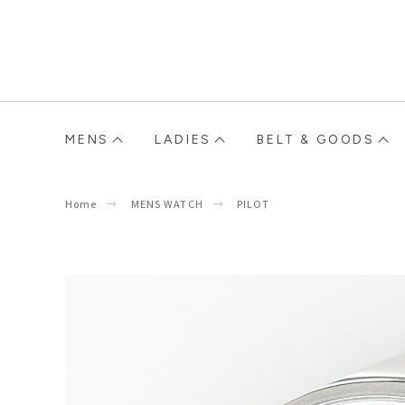
MENS
LADIES
BELT & GOODS
Home
MENS WATCH
PILOT