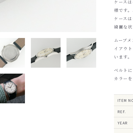
ケースは
様です。
ケースは
綺麗な状
ムーブメ
イアウト
います。
ベルトに
カラー
を
ITEM N
REF.
YEAR