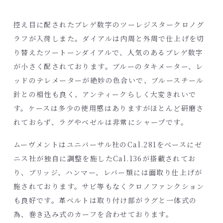
控え目に配されたブレゲ数字のツーレジスタークロノグ
ラフが入荷しまた。ダイアルは内周と外周で仕上げを切
り替えたツートーンダイアルで、人気のあるブレゲ数字
が小さく配されております。ブルーのタキメーター、レ
ッドのテレメーターが絶妙の色合いで、ブルースチール
針との相性も良く、アンティークらしく大変きれいで
す。ケースは多少の使用感はありますがほとんど研磨さ
れておらず、ラグやベゼルは非常にシャープです。
ムーヴメントはユニバーサル社のCal.281をベースにゼ
ニス社が独自に調整を施したCal.136が搭載されてお
り、ブリッジ、ハンマー、レバー類には面取り仕上げが
施されております。サビ等もなくクロノファンクション
も良好です。革ベルトは取り付け部がラグと一体式の
為、巻き込み式のカーフを合わせております。