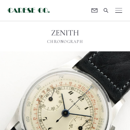
Contact
CARESE [ケアーズ]
ZENITH
CHRONOGRAPH