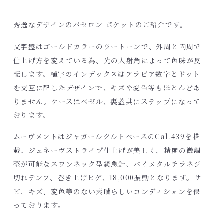
秀逸なデザインのバセロン ポケットのご紹介です。
文字盤はゴールドカラーのツートーンで、外周と内周で
仕上げ方を変えている為、光の入射角によって色味が反
転します。植字のインデックスはアラビア数字とドット
を交互に配したデザインで、キズや変色等もほとんどあ
りません。ケースはベゼル、裏蓋共にステップになって
おります。
ムーヴメントはジャガールクルトベースのCal.439を搭
載。ジュネーヴストライプ仕上げが美しく、精度の微調
整が可能なスワンネック型緩急針、バイメタルチラネジ
切れテンプ、巻き上げヒゲ、18,000振動となります。サ
ビ、キズ、変色等のない素晴らしいコンディションを保
っております。