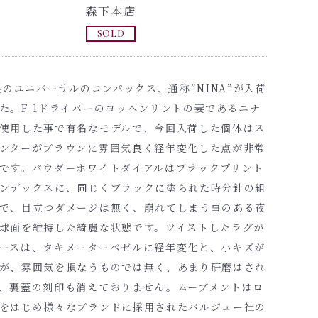
森下本店
SOLD
年製のユニバーサルのコンパックス、通称”NINA”が入荷
た。F-1ドライバーのヨッヘンリントの妻であるニナ
使用した事で有名なモデルで、今回入荷した個体はス
ンターがブラウンに雰囲気良く経年変化した点が非常
です。パウダーホワイトダイアルはブラックプリント
ンデックスに、同じくブラックに塗られた時分針の組
で、目立つダメージは無く、崩れてしまう事のある夜
球面を維持した綺麗な状態です。ツイストしたラグが
ースは、タキメーターベゼルに経年変化と、小キズが
が、雰囲気を損なうものでは無く、あまり研磨はされ
、裏蓋の刻印も消えておりません。ムーブメントはロ
をはじめ様々なブランドに採用されたバルジュー社の