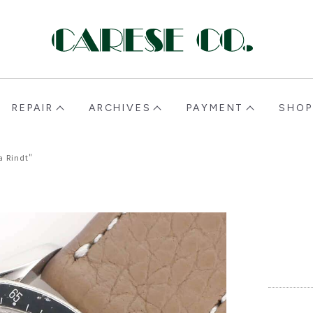
CARESE [ケアーズ]
REPAIR
ARCHIVES
PAYMENT
SHOP
 Rindt"