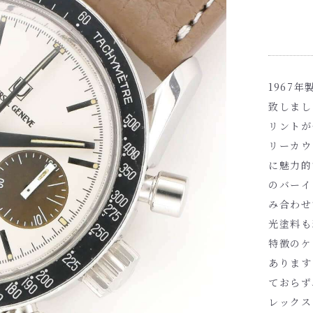
1967
致しまし
リントが
リーカウ
に魅力的
のバーイ
み合わせ
光塗料も
特徴のケ
あります
ておらず
レックス