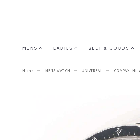
MENS
LADIES
BELT & GOODS
Home
MENS WATCH
UNIVERSAL
COMPAX "Nina