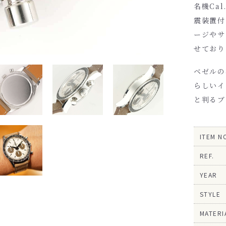
名機Ca
震装置付
ージやサ
せており
ベゼルの
らしいイ
と判るブ
ITEM N
REF.
YEAR
STYLE
MATERI