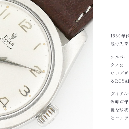
1960
態で入荷
シルバー
クスに、
ないデザ
るROY
ダイアル
色味が保
麗な球状
とコンデ