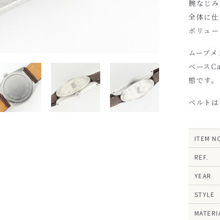
腕なじみ
全体に仕
ボリュー
ムーブメ
ベースC
態です。
ベルトは
ITEM N
REF.
YEAR
STYLE
MATERI