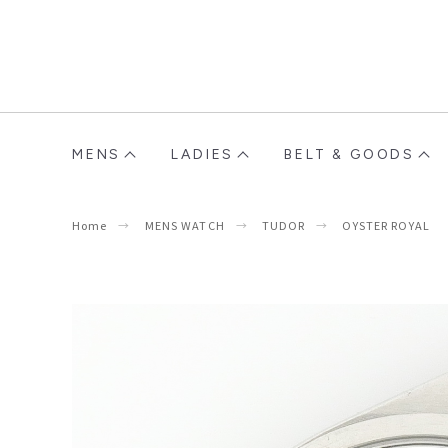
MENS
LADIES
BELT & GOODS
Home
MENS WATCH
TUDOR
OYSTER ROYAL