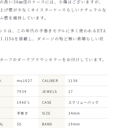
の良い34㎜径のケースには、小傷はございますが、
上げ感が少なくオイスターケースらしいナチュラルな
ム感を維持しています。
ントは、この年代の手巻きモデルに多く使われるETA
al.1156を搭載し、ダメージの殆ど無い素晴らしい状
カーフのダークブラウンカラーをお付けしています。
O.
mu1027
CALIBER
1156
7934
JEWELS
17
1960's
CASE
スクリューバック
手巻き
SIZE
34mm
AL
SS
BAND
19mm