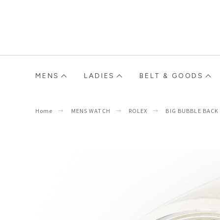
MENS
LADIES
BELT & GOODS
Home
MENS WATCH
ROLEX
BIG BUBBLE BACK