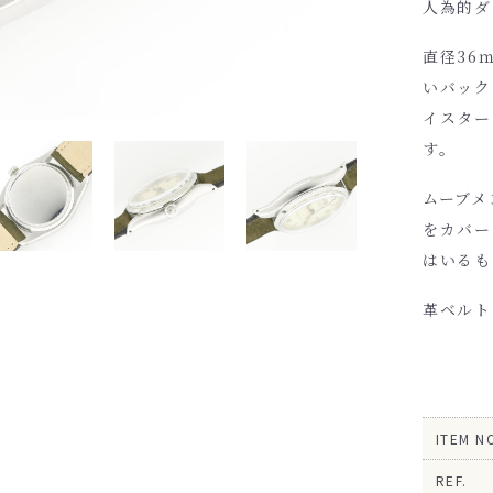
人為的ダ
直径36
いバック
イスター
す。
ムーブメ
をカバー
はいるも
革ベルト
ITEM N
REF.