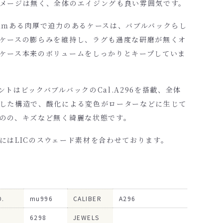
メージは無く、全体のエイジングも良い雰囲気です。
ｍｍある肉厚で迫力のあるケースは、バブルバックらし
ケースの膨らみを維持し、ラグも過度な研磨が無くオ
ケース本来のボリュームをしっかりとキープしていま
ントはビックバブルバックのCal.A296を搭載、全体
した構造で、酸化による変色がローターなどに生じて
のの、キズなど無く綺麗な状態です。
にはLICのスウェード素材を合わせております。
O.
mu996
CALIBER
A296
6298
JEWELS