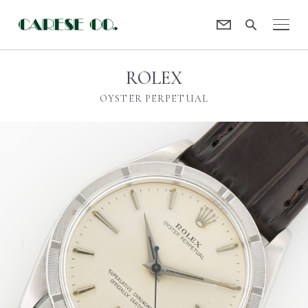
Contact
CARESE [ケアーズ]
ROLEX
OYSTER PERPETUAL