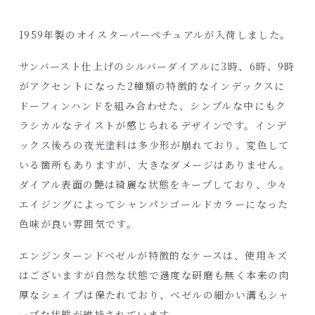
1959
年製のオイスターパーペチュアルが入荷しました。
サンバースト仕上げのシルバーダイアルに
3
時、
6
時、
9
時
がアクセントになった
2
種類の特徴的なインデックスに
ドーフィンハンドを組み合わせた、シンプルな中にもク
ラシカルなテイストが感じられるデザインです。インデ
ックス後ろの夜光塗料は多少形が崩れており、変色して
いる箇所もありますが、大きなダメージはありません。
ダイアル表面の艶は綺麗な状態をキープしており、少々
エイジングによってシャンパンゴールドカラーになった
色味が良い雰囲気です。
エンジンターンドベゼルが特徴的なケースは、使用キズ
はございますが自然な状態で過度な研磨も無く本来の肉
厚なシェイプは保たれており、ベゼルの細かい溝もシャ
ープな状態が維持されています。