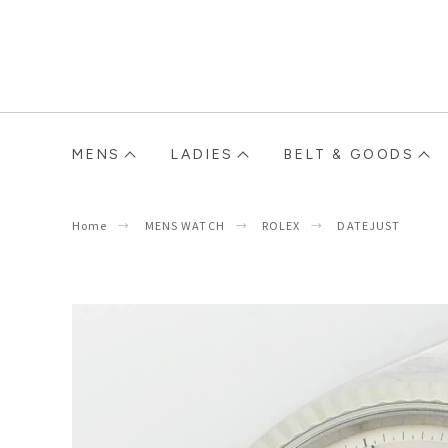
MENS
LADIES
BELT & GOODS
Home
MENS WATCH
ROLEX
DATEJUST