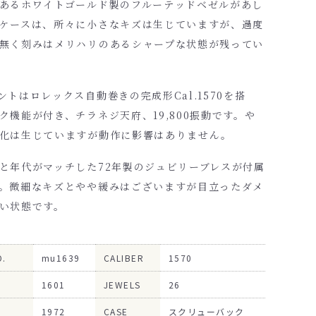
あるホワイトゴールド製のフルーテッドベゼルがあし
ケースは、所々に小さなキズは生じていますが、過度
無く刻みはメリハリのあるシャープな状態が残ってい
ントはロレックス自動巻きの完成形Cal.1570を搭
ク機能が付き、チラネジ天府、19,800振動です。や
化は生じていますが動作に影響はありません。
と年代がマッチした72年製のジュビリーブレスが付属
。微細なキズとやや緩みはございますが目立ったダメ
い状態です。
O.
mu1639
CALIBER
1570
1601
JEWELS
26
1972
CASE
スクリューバック