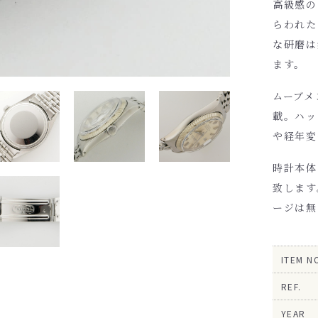
高級感の
らわれた
な研磨は
ます。
ムーブメ
載。ハッ
や経年変
時計本体
致します
ージは無
ITEM N
REF.
YEAR