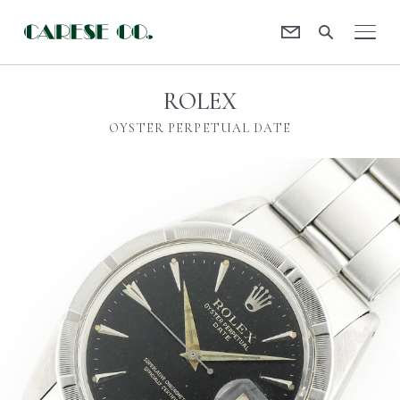
Contact
CARESE [ケアーズ]
ROLEX
OYSTER PERPETUAL DATE