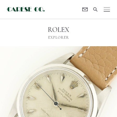
Contact
CARESE [ケアーズ]
ROLEX
EXPLORER