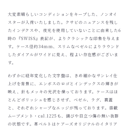
大変素晴らしいコンディションをキープした、ノンオイ
スターが入荷いたしました。クサビのニュアンスを残し
たインデクスや、夜光を使用していないことに由来した6
時の『SWISS』表記が、よりクラシックな印象を与えま
す。ケース径約34mm、スリムなベゼルによりラウンド
したダイアルがワイドに見え、程よい存在感がございま
す。
わずかに経年変化した文字盤は、きめ細かなサンレイ仕
上げを背景に、エンボスのロゴとインデックスの輝きが
映え、針もメッキの光沢を保っております。ケースはほ
とんどポリッシュを感じさせず、ベゼル、ラグ、裏蓋
と、それぞれシャープなエッジが残っております。搭載
ムーブメント・cal.1225も、錆びや目立つ傷の無い抜群
の状態です。革ベルトはケアーズオリジナルのイタリア