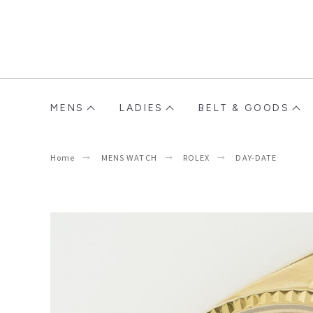
MENS
LADIES
BELT & GOODS
Home
MENS WATCH
ROLEX
DAY-DATE