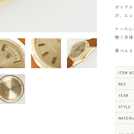
ダイアル
が、エレ
ケースに
無く全体
革ベルト
ITEM N
REF.
YEAR
STYLE
MATERI