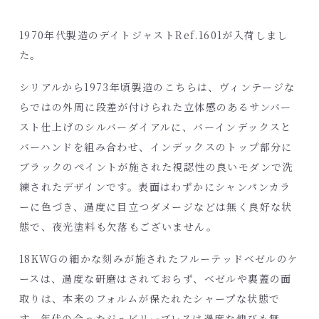
1970年代製造のデイトジャストRef.1601が入荷しまし
た。
シリアルから1973年頃製造のこちらは、ヴィンテージな
らではの外周に段差が付けられた立体感のあるサンバー
スト仕上げのシルバーダイアルに、バーインデックスと
バーハンドを組み合わせ、インデックスのトップ部分に
ブラックのペイントが施された視認性の良いモダンで洗
練されたデザインです。表面はわずかにシャンパンカラ
ーに色づき、過度に目立つダメージなどは無く良好な状
態で、夜光塗料も欠落もございません。
18KWGの細かな刻みが施されたフルーテッドベゼルのケ
ースは、過度な研磨はされておらず、ベゼルや裏蓋の面
取りは、本来のフォルムが保たれたシャープな状態で
す。年代の合ったジュビリーブレスは過度な伸びも無