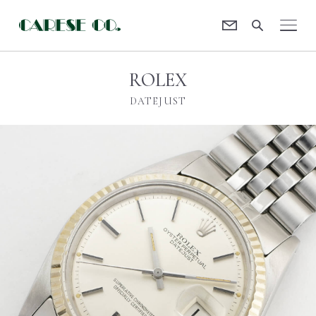
Contact
CARESE [ケアーズ]
ROLEX
DATEJUST