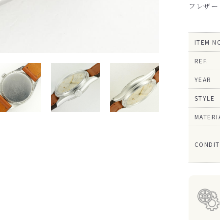
フレザー
ITEM N
REF.
YEAR
STYLE
MATERI
CONDIT