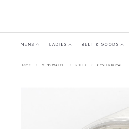
MENS
LADIES
BELT & GOODS
Home
MENS WATCH
ROLEX
OYSTER ROYAL