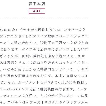
森下本店
SOLD
32mmのロイヤルが入荷致しました。シルバーカラ
アルはエンボスしたアラビア数字とバーインデックス
ハンドの組み合わせで、12時下に王冠マークが控えめ
ております。ダイアルは全体的にポツポツとした経年
ざいますが、肉眼で雰囲気を損なう程ではありませ
スは裏蓋とリューズがねじ込み式となったオイスター
、ベゼルが反り上がった特徴的なデザインで、小キズ
すが過度な研磨はされておらず、本来の肉厚なシェイ
ています。ムーブメントは手巻きのCal.700を搭載し
スーパーバランス天府に耐震装置が付きます。ムーブ
ンディションは良好で、キズやサビ等のダメージは見
ん。革ベルトはケアーズオリジナルのイタリアンカー