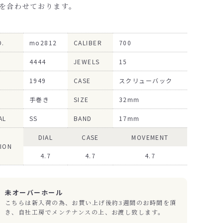
を合わせております。
O.
mo2812
CALIBER
700
4444
JEWELS
15
1949
CASE
スクリューバック
手巻き
SIZE
32mm
AL
SS
BAND
17mm
DIAL
CASE
MOVEMENT
ION
4.7
4.7
4.7
未オーバーホール
こちらは新入荷の為、お買い上げ後約3週間のお時間を頂
き、自社工房でメンテナンスの上、お渡し致します。