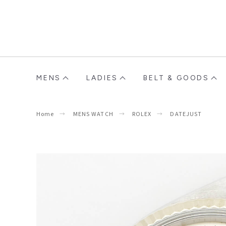
MENS
LADIES
BELT & GOODS
Home
MENS WATCH
ROLEX
DATEJUST