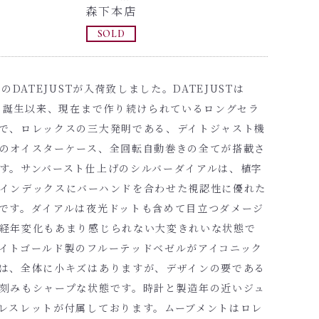
森下本店
SOLD
製のDATEJUSTが入荷致しました。DATEJUSTは
年の誕生以来、現在まで作り続けられているロングセラ
で、ロレックスの三大発明である、デイトジャスト機
のオイスターケース、全回転自動巻きの全てが搭載さ
す。サンバースト仕上げのシルバーダイアルは、植字
インデックスにバーハンドを合わせた視認性に優れた
です。ダイアルは夜光ドットも含めて目立つダメージ
経年変化もあまり感じられない大変きれいな状態で
イトゴールド製のフルーテッドベゼルがアイコニック
は、全体に小キズはありますが、デザインの要である
刻みもシャープな状態です。時計と製造年の近いジュ
レスレットが付属しております。ムーブメントはロレ