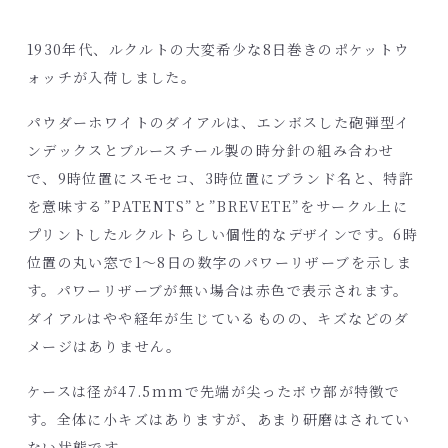
1930年代、ルクルトの大変希少な8日巻きのポケットウ
ォッチが入荷しました。
パウダーホワイトのダイアルは、エンボスした砲弾型イ
ンデックスとブルースチール製の時分針の組み合わせ
で、9時位置にスモセコ、3時位置にブランド名と、特許
を意味する”PATENTS”と”BREVETE”をサークル上に
プリントしたルクルトらしい個性的なデザインです。6時
位置の丸い窓で1～8日の数字のパワーリザーブを示しま
す。パワーリザーブが無い場合は赤色で表示されます。
ダイアルはやや経年が生じているものの、キズなどのダ
メージはありません。
ケースは径が47.5mmで先端が尖ったボウ部が特徴で
す。全体に小キズはありますが、あまり研磨はされてい
ない状態です。