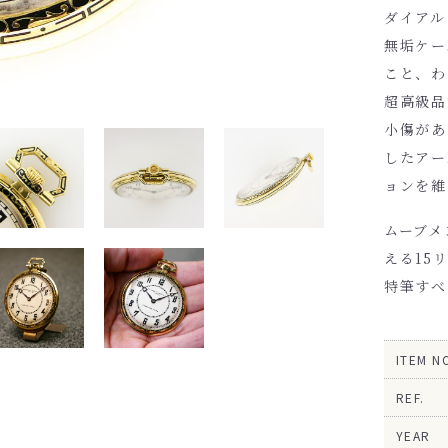
ダイアル
無垢ケー
こと、わ
超高級品
小傷があ
したアー
ョンを維
ムーブメ
える15
特筆すべ
ITEM N
REF.
YEAR