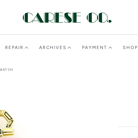
CARESE [ケアーズ]
REPAIR
ARCHIVES
PAYMENT
SHOP
 WATCH