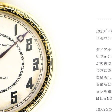
1920
バセロン
ダイアル
いフォン
が秀逸で
じ意匠の
素晴らし
る箇所は
ョンを維
MILA
18KY