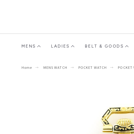
MENS
LADIES
BELT & GOODS
Home
MENS WATCH
POCKET WATCH
POCKET