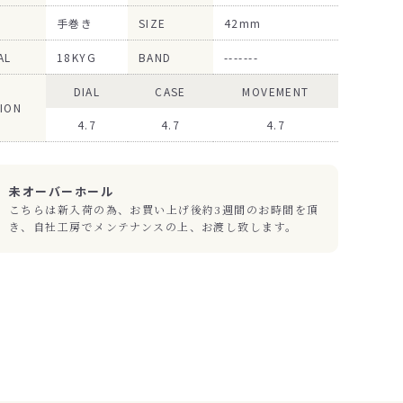
手巻き
SIZE
42mm
AL
18KYG
BAND
-------
DIAL
CASE
MOVEMENT
ION
4.7
4.7
4.7
未オーバーホール
こちらは新入荷の為、お買い上げ後約3週間のお時間を頂
き、自社工房でメンテナンスの上、お渡し致します。