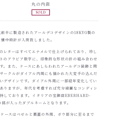
丸の内店
SOLD
年代前半に製造されたアールデコデザインの18KYG製の
 懐中時計が入荷致しました。
のレターはすべてエナメルで仕上げられており、珍し
トのアラビア数字に、印象的な形状の針の組み合わせ
す。また、ケースにあしらわれたアールデコ装飾と同
サークルがダイアル内周にも描かれた大変手の込んだ
いデザインです。ダイアル外周に一部経年変化してい
ありますが、年代を考慮すれば充分綺麗なコンディシ
持しております。イタリアの宝飾店EBERHARD-
Nの銘が入ったダブルネームとなります。
Gのケースはベゼルと裏蓋の外周、ボウ部分に至るまで