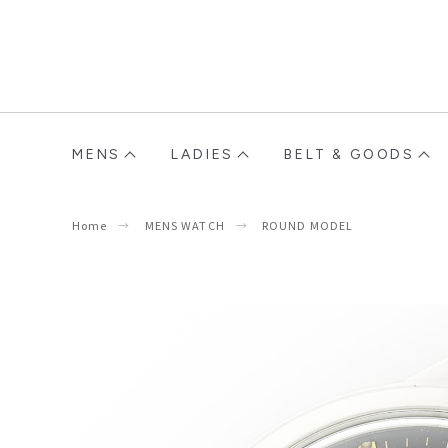
MENS
LADIES
BELT & GOODS
Home
MENS WATCH
ROUND MODEL