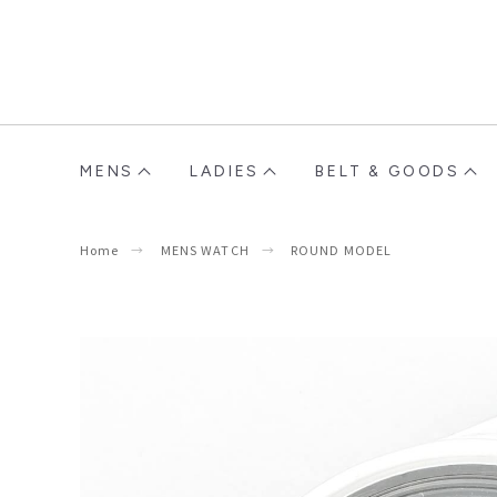
MENS
LADIES
BELT & GOODS
Home
MENS WATCH
ROUND MODEL