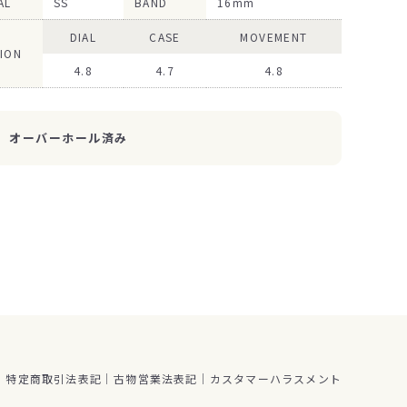
AL
SS
BAND
16mm
DIAL
CASE
MOVEMENT
ION
4.8
4.7
4.8
オーバーホール済み
特定商取引法表記
古物営業法表記
カスタマーハラスメント