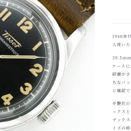
1940
入荷いた
30.5
ケースに
研磨がさ
ちなバッ
と確認で
半艶状の
ックスと
デックス
イズの時