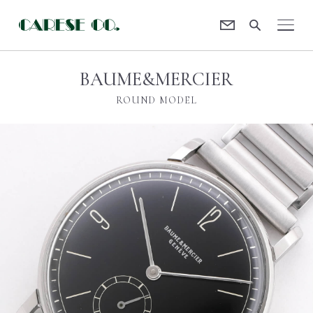
Contact
CARESE [ケアーズ]
BAUME&MERCIER
ROUND MODEL