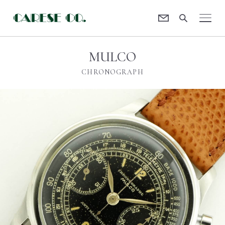
Contact
CARESE [ケアーズ]
MULCO
CHRONOGRAPH