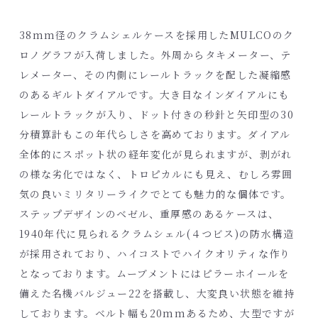
38mm径のクラムシェルケースを採用したMULCOのク
ロノグラフが入荷しました。外周からタキメーター、テ
レメーター、その内側にレールトラックを配した凝縮感
のあるギルトダイアルです。大き目なインダイアルにも
レールトラックが入り、ドット付きの秒針と矢印型の30
分積算計もこの年代らしさを高めております。ダイアル
全体的にスポット状の経年変化が見られますが、剥がれ
の様な劣化ではなく、トロピカルにも見え、むしろ雰囲
気の良いミリタリーライクでとても魅力的な個体です。
ステップデザインのベゼル、重厚感のあるケースは、
1940年代に見られるクラムシェル(４つビス)の防水構造
が採用されており、ハイコストでハイクオリティな作り
となっております。ムーブメントにはピラーホイールを
備えた名機バルジュー22を搭載し、大変良い状態を維持
しております。ベルト幅も20mmあるため、大型ですが