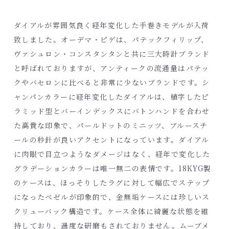
ダイアルが雰囲気良く経年変化した手巻きモデルが入荷
致しました。オーデマ・ピゲは、パテックフィリップ、
ヴァシュロン・コンスタンタンと共に三大時計ブランド
と呼ばれておりますが、アンティークの流通量はパテッ
クやバセロンに比べると非常に少ないブランドです。シ
ャンパンカラーに経年変化したダイアルは、植字したピ
ラミッド型とバーインデックスにバトンハンドを合わせ
た高貴な印象で、パールドットのミニッツ、ブルースチ
ールの秒針が良いアクセントになっています。ダイアル
に肉眼で目立つようなダメージはなく、経年で変化した
グラデーションカラーは唯一無二の表情です。18KYG製
のケースは、ほっそりしたラグに対して幅広でステップ
になったベゼルが印象的で、金無垢ケースには珍しいス
クリューバック構造です。ケース全体に綺麗な状態を維
持しており、過度な研磨もされておりません。ムーブメ