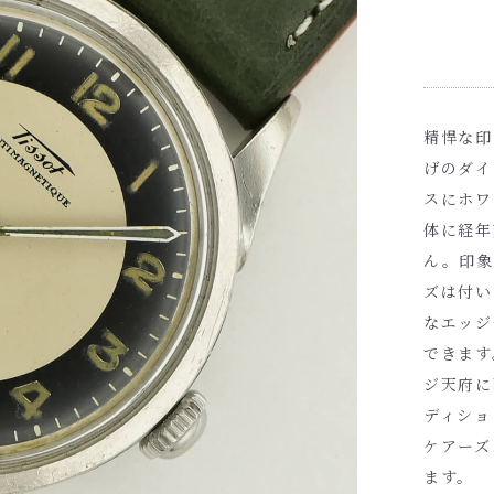
精悍な印
げのダイ
スにホワ
体に経年
ん。印象
ズは付い
なエッジ
できます
ジ天府に
ディショ
ケアーズ
ます。