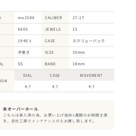
O.
mo2580
CALIBER
27-1T
6605
JEWELS
15
1940's
CASE
スクリューバック
手巻き
SIZE
35mm
AL
SS
BAND
18mm
DIAL
CASE
MOVEMENT
ION
4.7
4.7
4.7
未オーバーホール
こちらは新入荷の為、お買い上げ後約3週間のお時間を頂
き、自社工房でメンテナンスの上お渡し致します。