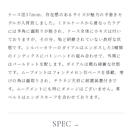
ケース径37mm、存在感のあるサイズが魅力の手巻きモ
デルが入荷致しました。ミドルケースから連なったラグ
には多角に面取りが施され、ケース全体に小キズは付い
ておりますが、その分、殆ど研磨されていない良好な状
態です。シルバーカラーのダイアルはエンボスした3種類
のインデックスにバトンハンドの組み合わせで、外周に
はパールドットを配します。ダイアルは概ね綺麗な状態
です。ムーブメントはフォンテメロン社ベースを搭載、受
けの角は面取りされ、チラネジ天府に耐震装置付きで
す。ムーブメントにも特にダメージはございません。革
ベルトはエンボスカーフを合わせております。
SPEC