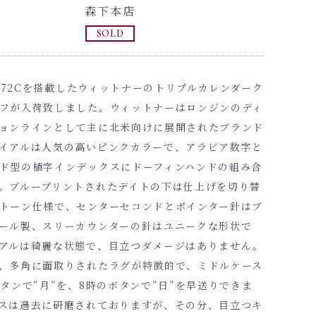
森下本店
SOLD
oux72Cを搭載したウィットナーのトリプルカレンダーク
フが入荷致しました。ウィットナーはロンジンのディ
ョンラインとして主に北米向けに展開されたブランド
イアルは人気の高いピンクカラーで、アラビア数字と
ド型の植字インデックスにドーフィンハンドの組み合
。ブループリントされたデイトの下は仕上げを切り替
トーン仕様で、センターセコンドとポインター針はブ
ール製、スリーカウンターの針はユニークな形状で
アルは綺麗な状態で、目立つダメージはありません。
、多角に面取りされたラグが特徴的で、ミドルケース
ボタンで”月”を、8時のボタンで”日”を早送りできま
スは過去に研磨されておりますが、その分、目立つキ