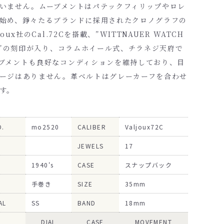
いません。ムーブメントはパテックフィリップやロレ
始め、錚々たるブランドに採用されたクロノグラフの
joux社のCal.72Cを搭載、”WITTNAUER WATCH
NC”の刻印が入り、コラムホイール式、チラネジ天府で
ブメントも良好なコンディションを維持しており、目
ージはありません。革ベルトはグレーカーフを合わせ
す。
O.
mo2520
CALIBER
Valjoux72C
JEWELS
17
1940's
CASE
スナップバック
手巻き
SIZE
35mm
AL
SS
BAND
18mm
DIAL
CASE
MOVEMENT