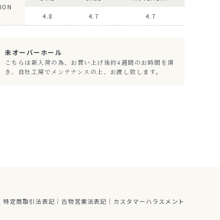
ION
4.8
4.7
4.7
未オーバーホール
こちらは新入荷の為、お買い上げ後約4週間のお時間を頂
き、自社工房でメンテナンスの上、お渡し致します。
特定商取引法表記
古物営業法表記
カスタマーハラスメント