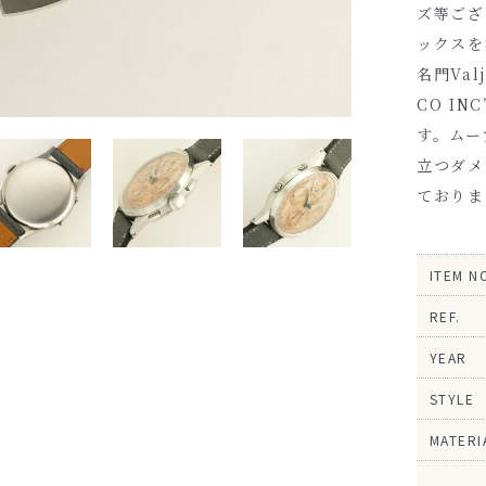
ズ等ござ
ックスを
名門Val
CO I
す。ムー
立つダメ
ておりま
ITEM N
REF.
YEAR
STYLE
MATERI