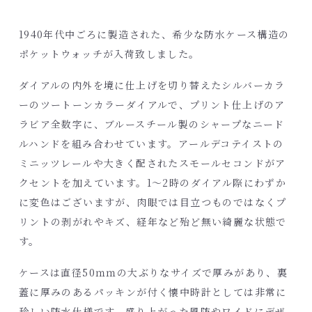
1940年代中ごろに製造された、希少な防水ケース構造の
ポケットウォッチが入荷致しました。
ダイアルの内外を境に仕上げを切り替えたシルバーカラ
ーのツートーンカラーダイアルで、プリント仕上げのア
ラビア全数字に、ブルースチール製のシャープなニード
ルハンドを組み合わせています。アールデコテイストの
ミニッツレールや大きく配されたスモールセコンドがア
クセントを加えています。1～2時のダイアル際にわずか
に変色はございますが、肉眼では目立つものではなくプ
リントの剥がれやキズ、経年など殆ど無い綺麗な状態で
す。
ケースは直径50ｍｍの大ぶりなサイズで厚みがあり、裏
蓋に厚みのあるパッキンが付く懐中時計としては非常に
珍しい防水仕様です。盛り上がった風防やワイドにデザ