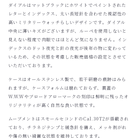
ダイアルはマットブラックにホワイトでペイントされた
レターとインデックス、太い長短針を合わせた視認性の
高いミリタリーウォッチらしいデザインです。ダイアル
中央に薄いキズがございますが、ルーペを使用しないと
見えない程度で肉眼ではほとんど気になりません。イン
デックスのドット夜光と針の夜光が後年の物に変わって
いるため、その状態を考慮した販売価格の設定とさせて
いただいております。
ケースはオールステンレス製で、若干研磨の痕跡はみら
れますが、ケースフォルムは崩れておらず、裏蓋の
W.W.Wやブロードアローマークの刻印は鮮明に残ったオ
リジナリティが高く自然な良い状態です。
ムーブメントはスモールセコンドのCal.30T2が搭載され
ており、チラネジテンプと緩急針を備え、メッキ剥がれ
や傷の無い綺麗な状態を維持しております。