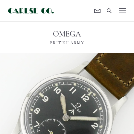
Contact
CARESE [ケアーズ]
OMEGA
BRITISH ARMY