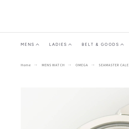
MENS
LADIES
BELT & GOODS
Home
MENS WATCH
OMEGA
SEAMASTER CAL