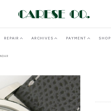
CARESE [ケアーズ]
REPAIR
ARCHIVES
PAYMENT
SHOP
ENDAR