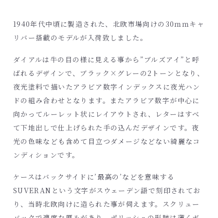
1940年代中頃に製造された、北欧市場向けの30ｍｍキャ
リバー搭載のモデルが入荷致しました。
ダイアルは牛の目の様に見える事から”ブルズアイ”と呼
ばれるデザインで、ブラック×グレーの2トーンとなり、
夜光塗料で描いたアラビア数字インデックスに夜光ハン
ドの組み合わせとなります。またアラビア数字が中心に
向かってルーレット状にレイアウトされ、レターはすべ
て下地出しで仕上げられた手の込んだデザインです。夜
光の色味なども含めて目立つダメージなどない綺麗なコ
ンディションです。
ケースはバックサイドに’最高の’などを意味する
SUVERANという文字がスウェーデン語で刻印されてお
り、当時北欧向けに造られた事が伺えます。スクリュー
バックで適度な厚みがあり、ポリッシュの形跡は薄くボ