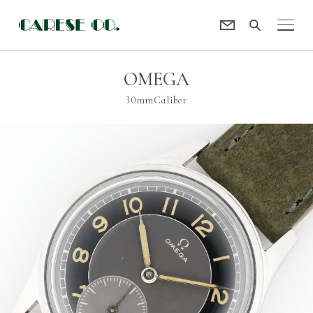
Contact
CARESE [ケアーズ]
OMEGA
30mmCaliber