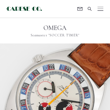
Contact
CARESE [ケアーズ]
OMEGA
Seamaster "SOCCER TIMER"