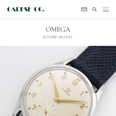
Contact
CARESE [ケアーズ]
OMEGA
ROUND MODEL