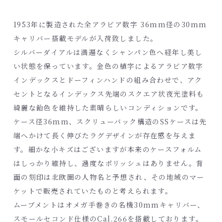
1953
年に製造された全アラビア数字 36mm径の
30mm
キャリバー搭載モデルが入荷致しました。
シルバーダイアルは満遍なくシャンパン色へ経年し美し
い状態を保っています。金色の植字によるアラビア数字
インデックスとドーフィンハンドの組み合わせで、アク
セントとなるインデックス先端のスクエア状夜光塗料も
綺麗な飴色を維持した
素晴らしいコンディションです。
ケース径
36mm
、スクリューバック構造のSS
ケースは先
端へかけて長く伸びたラグデザインが存在感を与えま
す。細かな小キズはございますが本来のケースフォルム
はしっかり維持し
、過度なポリッシュはありません。背
面の刻印は北欧圏の人物名と予想され、その地域のマー
ケットで販売されていたものと考えられます。
ムーブメントはオメガ手巻きの名機
30mm
キャリバー、
スモールセコンド仕様の
Cal.266
を搭載しております。