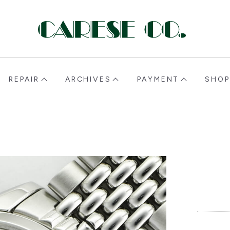
CARESE [ケアーズ]
REPAIR
ARCHIVES
PAYMENT
SHOP