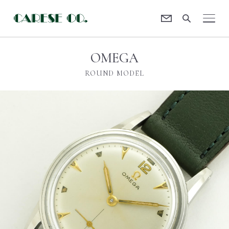
Contact
CARESE [ケアーズ]
OMEGA
ROUND MODEL