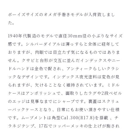
ボーイズサイズのオメガ手巻きモデルが入荷致しまし
た。
1940年代製造のモデルで直径30mm径の小ぶりなサイズ
感です。シルバーダイアルは薄っすらと全体に経年して
おりますが、肉眼では目立たず気になるものではありま
せん。クサビと台形が交互に並んだインデックスやニー
ドルハンドは金色で配され、アンティークらしいクラシ
ックなデザインです。インデックス夜光塗料は変色が見
られますが、欠けることなく維持されています。ミドル
ケースはアンポリッシュで、面取りしたラグや2段ベゼル
のエッジは見事なまでにシャープです。裏蓋はスクリュ
ーバックケースとなり、日常にもお使い頂きやすい仕様
です。ムーブメントは角型Cal.300(R17.8)を搭載 、チ
ラネジテンプ、17石でコッパーメッキの仕上げが施され