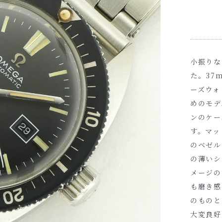
小振りな
た。37
ーズウォ
めのモデ
ンのケー
す。マッ
のベゼル
の薄いシ
メージの
も磨き感
のものと
大変良好