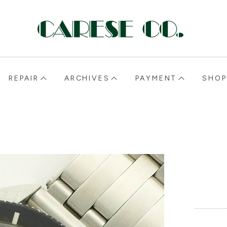
CARESE [ケアーズ]
REPAIR
ARCHIVES
PAYMENT
SHOP