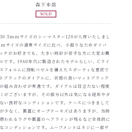
森下本店
SOLD
30.5mmサイズのシーマスター120が入荷いたしまし
mmサイズの通常サイズに比べ、小振りなためダイバ
ッチがお好きでも、大きい時計が苦手な方に大変お薦
ルです。1960年代に製造されたモデルらしい、Cライ
スフォルムに回転ベゼルを備えたスポーティな意匠で
トブラックのダイアルに、状態の良いマットブラック
の組み合わせが秀逸です。ダイアルは目立たない程度
ミがございますが、その部分以外は気になる経年やダ
ない良好なコンディションです。ケースにつきまして
が少なく、裏蓋にオープナーキズはありますが、当時
思われるラグや裏蓋のヘアラインが残るなど全体的に
なコンディションです。ムーブメントはネジに一部サ