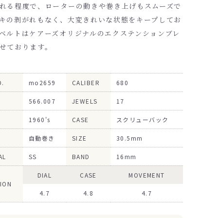
れる程度で、ローターの動きや巻き上げもスムーズで
キの剥がれもなく、大変きれいな状態をキープしてお
ベルトは
ケアーズオリジナルのエクステンションブレ
せております。
O.
mo2659
CALIBER
680
566.007
JEWELS
17
1960's
CASE
スクリューバック
自動巻き
SIZE
30.5mm
AL
SS
BAND
16mm
DIAL
CASE
MOVEMENT
ION
4.7
4.8
4.7