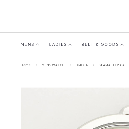
MENS
LADIES
BELT & GOODS
Home
MENS WATCH
OMEGA
SEAMASTER CAL