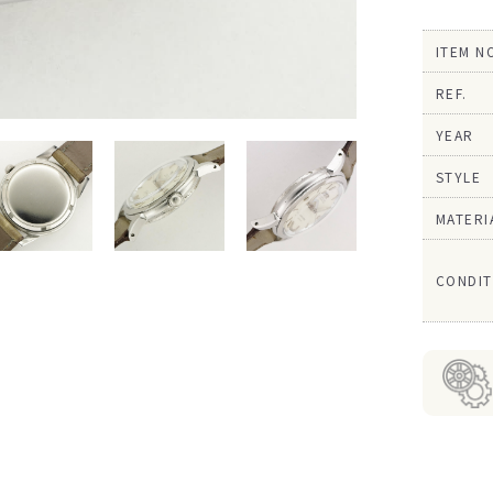
ITEM N
REF.
YEAR
STYLE
MATERI
CONDIT