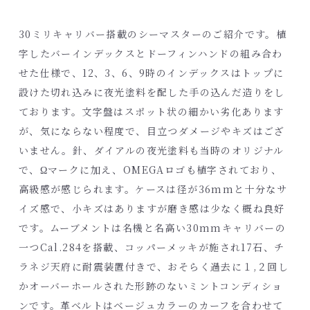
30ミリキャリバー搭載のシーマスターのご紹介です。植
字したバーインデックスとドーフィンハンドの組み合わ
せた仕様で、12、3、6、9時のインデックスはトップに
設けた切れ込みに夜光塗料を配した手の込んだ造りをし
ております。文字盤はスポット状の細かい劣化あります
が、気にならない程度で、目立つダメージやキズはござ
いません。針、ダイアルの夜光塗料も当時のオリジナル
で、Ωマークに加え、OMEGAロゴも植字されており、
高級感が感じられます。ケースは径が36mmと十分なサ
イズ感で、小キズはありますが磨き感は少なく概ね良好
です。ムーブメントは名機と名高い30mmキャリバーの
一つCal.284を搭載、コッパーメッキが施され17石、チ
ラネジ天府に耐震装置付きで、おそらく過去に１,２回し
かオーバーホールされた形跡のないミントコンディショ
ンです。革ベルトはベージュカラーのカーフを合わせて