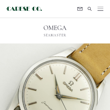
Contact
CARESE [ケアーズ]
OMEGA
SEAMASTER