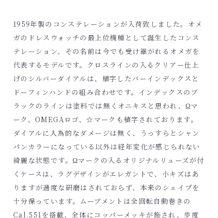
1959年製のコンステレーションが入荷致しました。オメ
ガのドレスウォッチの最上位機種として誕生したコンス
テレーション、その名前は今でも受け継がれるオメガを
代表するモデルです。クロスラインの入るクリアー仕上
げのシルバーダイアルは、植字したバーインデックスと
ドーフィンハンドの組み合わせです。インデックスのブ
ラックのラインは塗料では無くオニキスと思われ、Ωマ
ーク、OMEGAロゴ、☆マークも植字されております。
ダイアルに人為的なダメージは無く、うっすらとシャン
パンカラーになっている以外は経年変化が感じられない
綺麗な状態です。Ωマークの入るオリジナルリューズが付
くケースは、ラグデザインがエレガントで、小キズはあ
りますが過度な研磨はされておらず、本来のシェイプを
十分保っています。ムーブメントは全回転自動巻きの
Cal.551を搭載、全体にコッパーメッキが施され、歩度