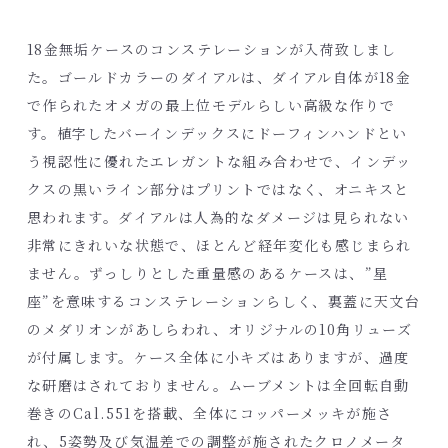
18金無垢ケースのコンステレーションが入荷致しまし
た。ゴールドカラーのダイアルは、ダイアル自体が18金
で作られたオメガの最上位モデルらしい高級な作りで
す。植字したバーインデックスにドーフィンハンドとい
う視認性に優れたエレガントな組み合わせで、インデッ
クスの黒いライン部分はプリントではなく、オニキスと
思われます。ダイアルは人為的なダメージは見られない
非常にきれいな状態で、ほとんど経年変化も感じまられ
ません。ずっしりとした重量感のあるケースは、”星
座”を意味するコンステレーションらしく、裏蓋に天文台
のメダリオンがあしらわれ、オリジナルの10角リューズ
が付属します。ケース全体に小キズはありますが、過度
な研磨はされておりません。ムーブメントは全回転自動
巻きのCal.551を搭載、全体にコッパーメッキが施さ
れ、5姿勢及び気温差での調整が施されたクロノメータ