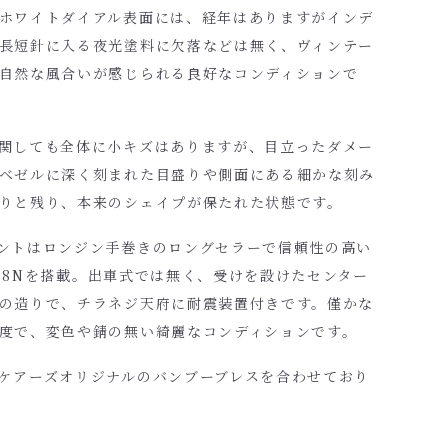
ホワイトダイアル表面には、経年はありますがインデ
長短針に入る夜光塗料に欠落などは無く、ヴィンテー
自然な風合いが感じられる良好なコンディションで
関しても全体に小キズはありますが、目立ったダメー
ベゼルに深く刻まれた目盛りや側面にある細かな刻み
りと残り、本来のシェイプが保たれた状態です。
ントはロンジン手巻きのロングセラーで信頼性の高い
12.68Nを搭載。出車式では無く、受けを設けたセンター
の造りで、チラネジ天府に耐震装置付きです。僅かな
度で、変色や錆の無い綺麗なコンディションです。
ケアーズオリジナルのバンブーブレス
を合わせており