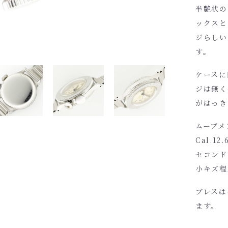
半艶状の
ックスと
ジらしい
す。
ケースに
ジは無く
がはっき
ムーブメ
Cal.
セコンド
小キズ程
ブレスは
ます。