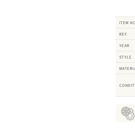
ITEM N
REF.
YEAR
STYLE
MATERI
CONDIT