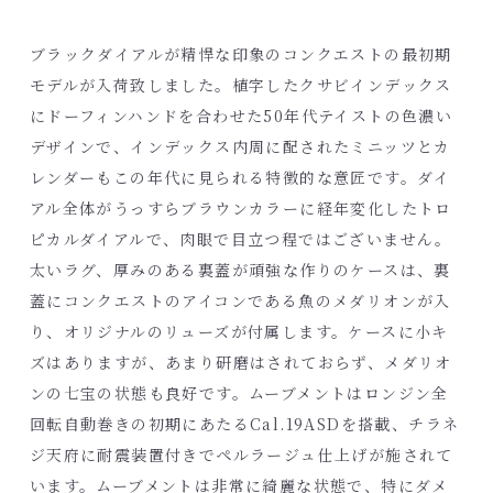
ブラックダイアルが精悍な印象のコンクエストの最初期
モデルが入荷致しました。植字したクサビインデックス
にドーフィンハンドを合わせた50年代テイストの色濃い
デザインで、インデックス内周に配されたミニッツとカ
レンダーもこの年代に見られる特徴的な意匠です。ダイ
アル全体がうっすらブラウンカラーに経年変化したトロ
ピカルダイアルで、肉眼で目立つ程ではございません。
太いラグ、厚みのある裏蓋が頑強な作りのケースは、裏
蓋にコンクエストのアイコンである魚のメダリオンが入
り、オリジナルのリューズが付属します。ケースに小キ
ズはありますが、あまり研磨はされておらず、メダリオ
ンの七宝の状態も良好です。ムーブメントはロンジン全
回転自動巻きの初期にあたるCal.19ASDを搭載、チラネ
ジ天府に耐震装置付きでペルラージュ仕上げが施されて
います。ムーブメントは非常に綺麗な状態で、特にダメ