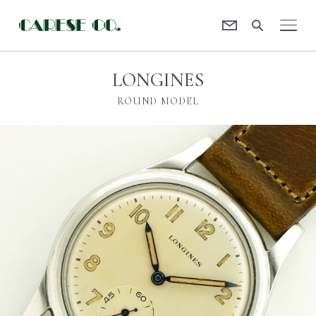
Contact
CARESE [ケアーズ]
LONGINES
ROUND MODEL