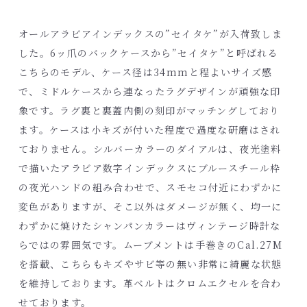
オールアラビアインデックスの”セイタケ”が入荷致しま
した。6ッ爪のバックケースから”セイタケ”と呼ばれる
こちらのモデル、ケース径は34mmと程よいサイズ感
で、ミドルケースから連なったラグデザインが頑強な印
象です。ラグ裏と裏蓋内側の刻印がマッチングしており
ます。ケースは小キズが付いた程度で過度な研磨はされ
ておりません。シルバーカラーのダイアルは、夜光塗料
で描いたアラビア数字インデックスにブルースチール枠
の夜光ハンドの組み合わせで、スモセコ付近にわずかに
変色がありますが、そこ以外はダメージが無く、均一に
わずかに焼けたシャンパンカラーはヴィンテージ時計な
らではの雰囲気です。ムーブメントは手巻きのCal.27M
を搭載、こちらもキズやサビ等の無い非常に綺麗な状態
を維持しております。革ベルトはクロムエクセルを合わ
せております。