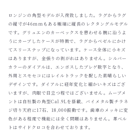
ロンジンの角型モデルが入荷致しました。ラグからラグ
の縦寸が46mmもある極端に縦長のレクタングルモデル
です。グリュエンのカーベックスを思わせる腕に沿うよ
うにカーブしたケースが特徴で、ラグからベゼルにかけ
てスリーステップになっています。ケース全体に小キズ
はありますが、金張りの剥がれはありません。シルバー
カラーのダイアルは、エンボスしたブレゲ数字となり、
外周とスモセコにはレイルトラックを配した素晴らしい
デザインです。ダイアルに経年変化と細かいキズはござ
いますが、肉眼で目立つ程ではございません。ムーブメ
ントは自社製の角型Cal.9Lを搭載、バイメタル製チラネ
ジ切り天府に17石、18,000振動です。歯車のメッキに変
色がある程度で機能には全く問題はありません。革ベル
トはサイドクロコを合わせております。